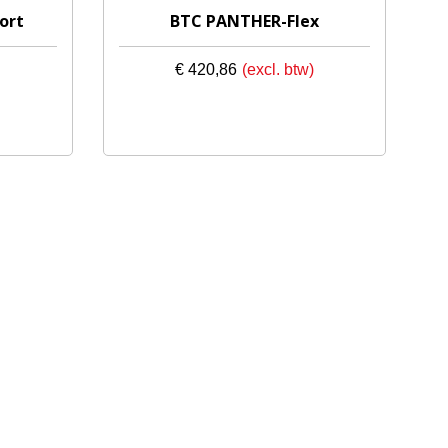
ort
BTC PANTHER-Flex
Prijsklasse:
€
420,86
€ 220,52
tot
€ 281,50