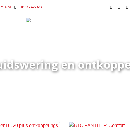
mie.nl
0162 - 425 637
Producten
Productmedia
Vacat
uidswering en ontkoppe
Home
Tegelsystemen
Geluidswering en ontkoppeling