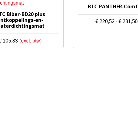
Dit
BTC PANTHER-Comf
product
TC Biber-BD20 plus
heeft
ntkoppelings-en-
€
220,52
-
€
281,50
aterdichtingsmat
meerdere
variaties.
€
105,83
Deze
optie
kan
gekozen
worden
op
de
productpagina