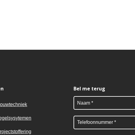
en
Bel me terug
ouwtechniek
egelsysytemen
rojectstoffering