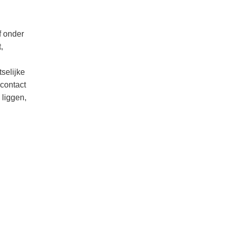
f onder
,
selijke
contact
 liggen,