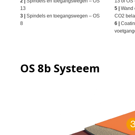
2 |
Spindels en toegangswegen – OS
13 of OS 
13
5 |
Wand e
3 |
Spindels en toegangswegen – OS
CO2 bela
8
6 |
Coatin
voetgang
OS 8b Systeem