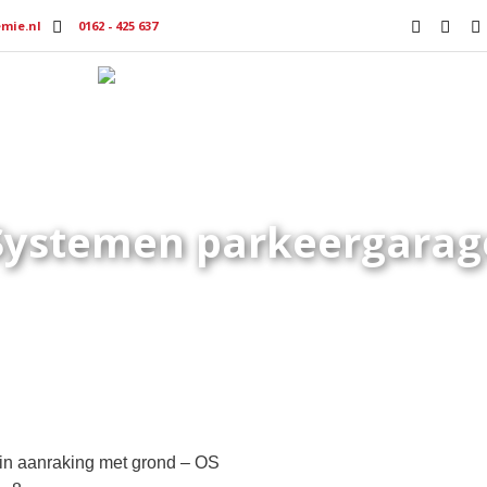
mie.nl
0162 - 425 637
Producten
Productmedia
Vacat
Systemen parkeergarag
Home
»
Services
»
Systemen parkeergarage
in aanraking met grond – OS