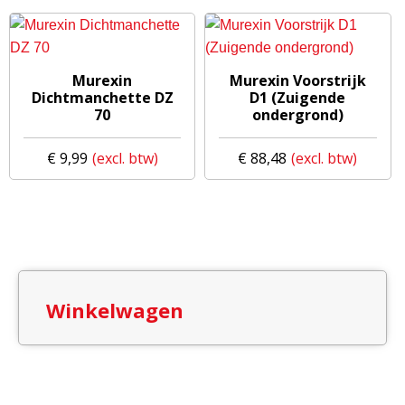
tot
kan
€ 2.96
gekozen
worden
Murexin
Murexin Voorstrijk
op
Dichtmanchette DZ
D1 (Zuigende
de
70
ondergrond)
productpagina
€
9,99
€
88,48
Winkelwagen