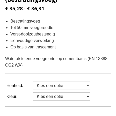
Prijsklasse:
€
35,28
-
€
36,31
€ 35,28
Bestratingsvoeg
tot
Tot 50 mm voegbreedte
€ 36,31
Vorst-dooizoutbestendig
Eenvoudige verwerking
Op basis van trascement
Waterafstotende voegmortel op cementbasis (EN 13888
CG2 WA).
Eenheid:
Kleur: