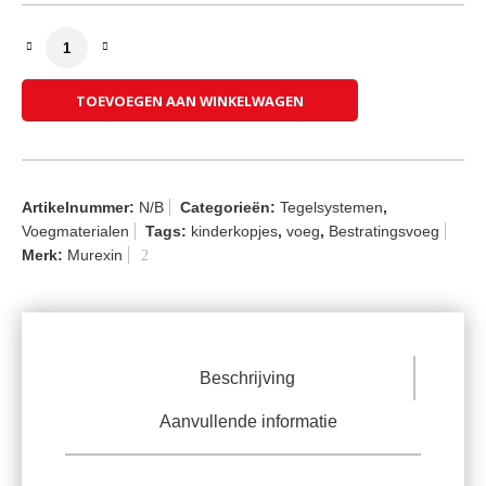
Murexin Steinfuge Trass SF 50 (Bestratingsvoeg) aant
TOEVOEGEN AAN WINKELWAGEN
Artikelnummer:
N/B
Categorieën:
Tegelsystemen
,
Voegmaterialen
Tags:
kinderkopjes
,
voeg
,
Bestratingsvoeg
Merk:
Murexin
Beschrijving
Aanvullende informatie