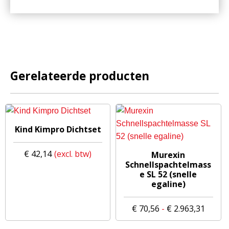
Gerelateerde producten
Kind Kimpro Dichtset
Dit
€
42,14
Murexin
product
Schnellspachtelmass
e SL 52 (snelle
heeft
egaline)
meerdere
variaties.
Prijsk
€
70,56
-
€
2.963,31
Deze
€ 70,5
optie