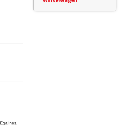
Winkelwagen
,
Egalines
,