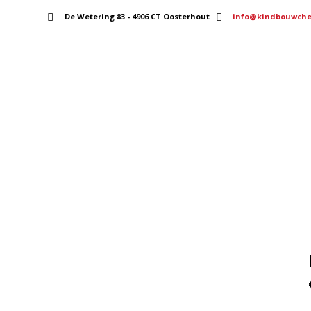
De Wetering 83 - 4906 CT Oosterhout
info@kindbouwche
Home
Services
Home