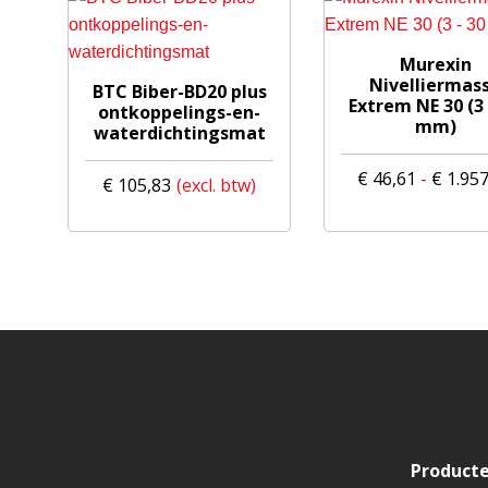
Dit
Murexin
product
Nivelliermas
BTC Biber-BD20 plus
Extrem NE 30 (3 
heeft
ontkoppelings-en-
mm)
waterdichtingsmat
meerdere
variaties.
€
46,61
-
€
1.957
€
105,83
Deze
optie
kan
gekozen
worden
op
de
productpagina
Product