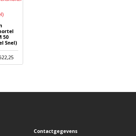
n
mortel
M 50
l Snel)
Prijsklasse:
622,25
€ 38,63
tot
€ 1.622,25
Contactgegevens