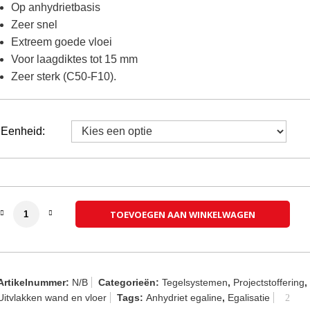
Op anhydrietbasis
tot
Zeer snel
€ 2.331,00
Extreem goede vloei
Voor laagdiktes tot 15 mm
Zeer sterk (C50-F10).
Eenheid:
Murexin Nivelliermasse CA 60 (anhydriet) aantal
TOEVOEGEN AAN WINKELWAGEN
Artikelnummer:
N/B
Categorieën:
Tegelsystemen
,
Projectstoffering
Uitvlakken wand en vloer
Tags:
Anhydriet egaline
,
Egalisatie