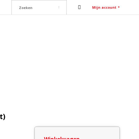
Mijn account
ure
Contact
(anhydriet)
t)