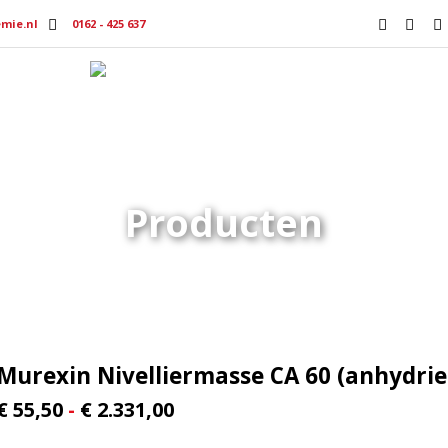
mie.nl
0162 - 425 637
Producten
Productmedia
Vacat
Producten
Tegelsystemen
Uitvlakken wand en vloer
Murexin Nivelliermasse CA 60 
Murexin Nivelliermasse CA 60 (anhydrie
Prijsklasse:
€
55,50
-
€
2.331,00
€ 55,50