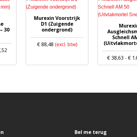
Murexin Voorstrijk
Dit
se
D1 (Zuigende
Murexi
– 30
ondergrond)
product
Ausgleichs
Schnell A
heeft
(Uitvlakmorte
€
88,48
meerdere
Prijsklasse:
,52
variaties.
€ 46,61
€
38,63
-
€
1.
Deze
tot
optie
€ 1.957,52
kan
gekozen
worden
op
de
productpagina
en
Bel me terug