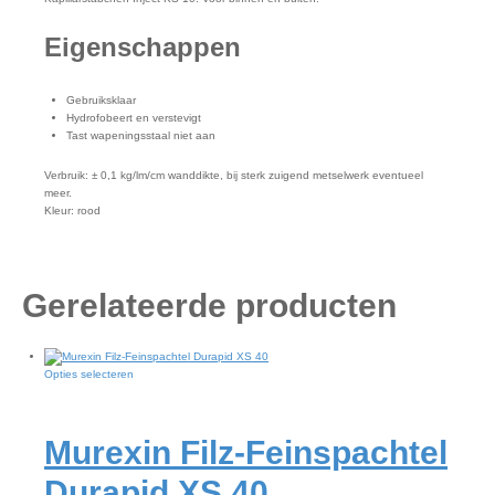
Eigenschappen
Gebruiksklaar
Hydrofobeert en verstevigt
Tast wapeningsstaal niet aan
Verbruik: ± 0,1 kg/lm/cm wanddikte, bij sterk zuigend metselwerk eventueel
meer.
Kleur: rood
Gerelateerde producten
Dit
Opties selecteren
product
heeft
meerdere
Murexin Filz-Feinspachtel
variaties.
Deze
optie
Durapid XS 40