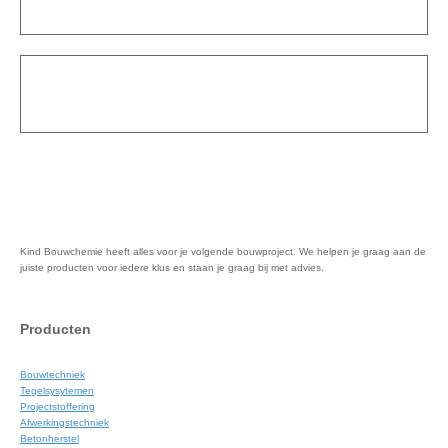
Kind Bouwchemie heeft alles voor je volgende bouwproject. We helpen je graag aan de
juiste producten voor iedere klus en staan je graag bij met advies.
Producten
Bouwtechniek
Tegelsysytemen
Projectstoffering
Afwerkingstechniek
Betonherstel