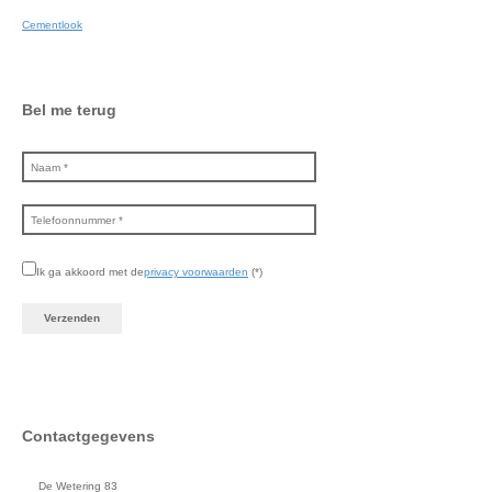
Cementlook
Bel me terug
Ik ga akkoord met de
privacy voorwaarden
(*)
Contactgegevens
De Wetering 83