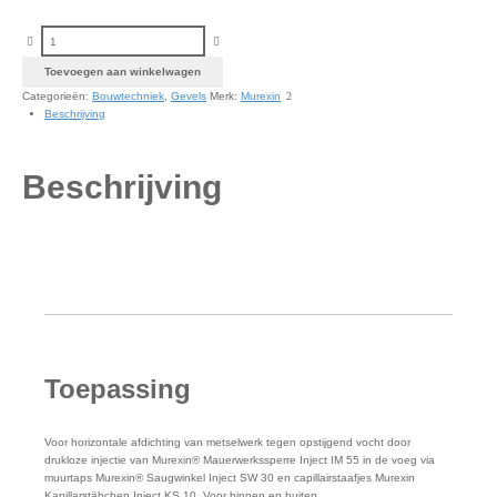
Murexin Mauerwerksperre Set Inject IS 48 aantal
Toevoegen aan winkelwagen
Categorieën:
Bouwtechniek
,
Gevels
Merk:
Murexin
Beschrijving
Beschrijving
Toepassing
Voor horizontale afdichting van metselwerk tegen opstijgend vocht door
drukloze injectie van Murexin® Mauerwerkssperre Inject IM 55 in de voeg via
muurtaps Murexin® Saugwinkel Inject SW 30 en capillairstaafjes Murexin
Kapillarstäbchen Inject KS 10. Voor binnen en buiten.