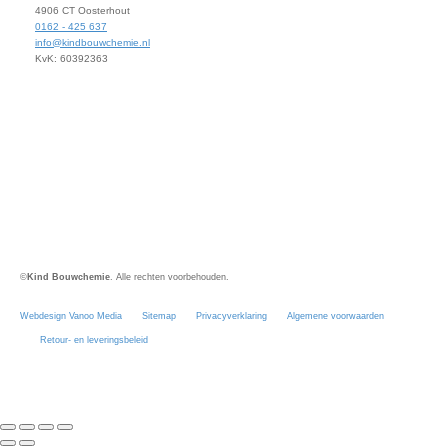
4906 CT Oosterhout
0162 - 425 637
info@kindbouwchemie.nl
KvK: 60392363
©
Kind Bouwchemie
. Alle rechten voorbehouden.
Webdesign Vanoo Media
Sitemap
Privacyverklaring
Algemene voorwaarden
Retour- en leveringsbeleid