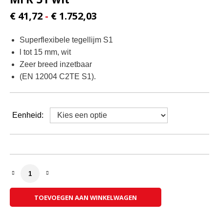
Prijsklasse:
€
41,72
-
€
1.752,03
€ 41,72
Superflexibele tegellijm S1
tot
l tot 15 mm, wit
€ 1.752,03
Zeer breed inzetbaar
(EN 12004 C2TE S1).
Eenheid:
Murexin Flex klebemortel Mureflex MFK 51 wit aantal
TOEVOEGEN AAN WINKELWAGEN