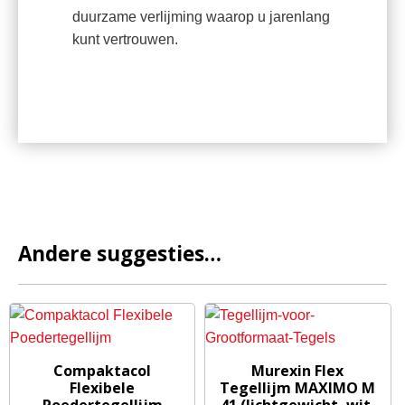
duurzame verlijming waarop u jarenlang
kunt vertrouwen.
Andere suggesties…
Dit
Dit
Compaktacol
Murexin Flex
product
product
Flexibele
Tegellijm MAXIMO M
Poedertegellijm
41 (lichtgewicht, wit,
heeft
heeft