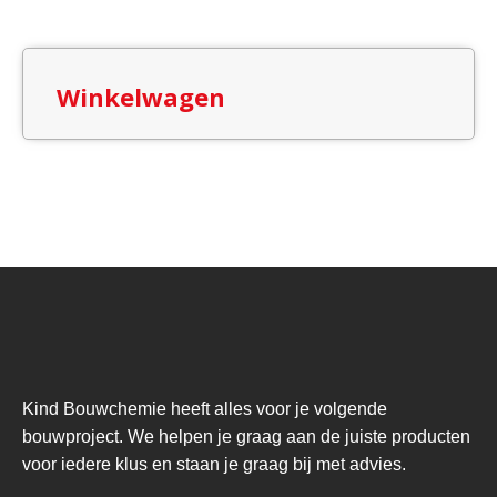
kan
gekozen
worden
Winkelwagen
op
de
productpagina
Kind Bouwchemie heeft alles voor je volgende
bouwproject. We helpen je graag aan de juiste producten
voor iedere klus en staan je graag bij met advies.