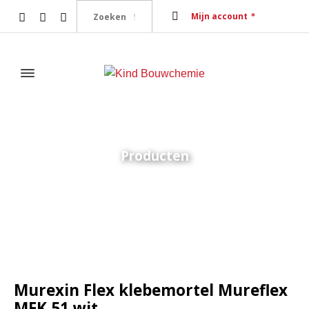
Mijn account
Producten
Home
Tegelsystemen
Tegellijmen
Murexin Flex klebemortel
Mureflex MFK 51 wit
Murexin Flex klebemortel Mureflex
MFK 51 wit