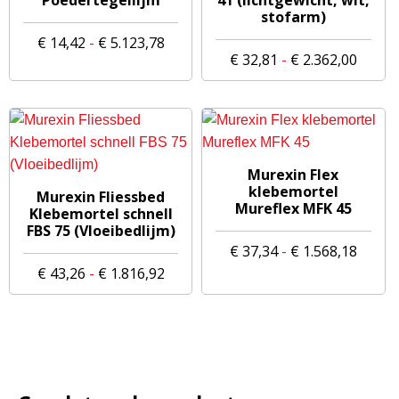
stofarm)
meerdere
meerdere
Prijsklasse:
€
14,42
-
€
5.123,78
variaties.
variaties.
Prijsk
€
32,81
-
€
2.362,00
€ 14,42
Deze
Deze
€ 32,8
tot
optie
optie
tot
€ 5.123,78
kan
kan
€ 2.36
gekozen
gekozen
worden
worden
Dit
Murexin Flex
op
op
Dit
product
klebemortel
Murexin Fliessbed
de
de
Mureflex MFK 45
product
heeft
Klebemortel schnell
productpagina
productpagina
FBS 75 (Vloeibedlijm)
heeft
meerdere
Prijsk
€
37,34
-
€
1.568,18
meerdere
variaties.
Prijsklasse:
€ 37,3
€
43,26
-
€
1.816,92
variaties.
Deze
€ 43,26
tot
Deze
optie
tot
€ 1.56
optie
kan
€ 1.816,92
kan
gekozen
gekozen
worden
worden
op