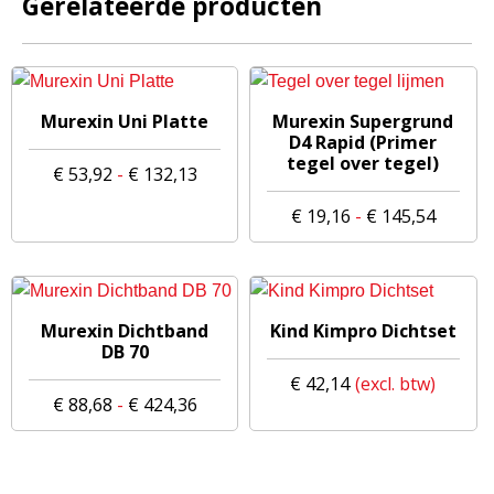
Gerelateerde producten
op
de
de
productpagina
productpagina
Dit
Dit
Murexin Uni Platte
Murexin Supergrund
product
product
D4 Rapid (Primer
tegel over tegel)
heeft
heeft
Prijsklasse:
€
53,92
-
€
132,13
meerdere
meerdere
€ 53,92
Prijskl
€
19,16
-
€
145,54
variaties.
variaties.
tot
€ 19,16
Deze
Deze
€ 132,13
tot
optie
optie
€ 145,
kan
kan
Dit
gekozen
Murexin Dichtband
gekozen
Kind Kimpro Dichtset
product
DB 70
worden
worden
heeft
€
42,14
op
op
meerdere
Prijsklasse:
€
88,68
-
€
424,36
de
de
variaties.
€ 88,68
productpagina
productpagina
Deze
tot
optie
€ 424,36