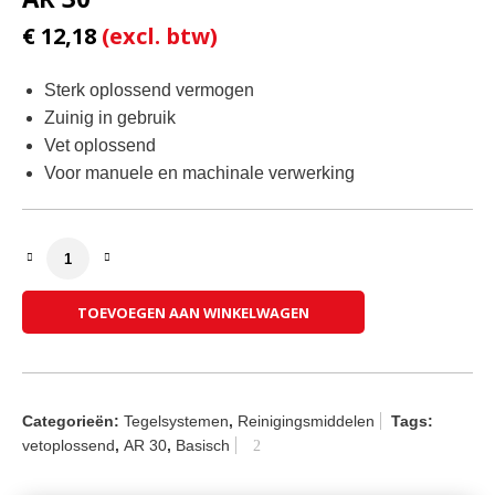
€
12,18
Sterk oplossend vermogen
Zuinig in gebruik
Vet oplossend
Voor manuele en machinale verwerking
Murexin Alkalischer Reiniger COLO AR 30 aantal
TOEVOEGEN AAN WINKELWAGEN
Categorieën:
Tegelsystemen
,
Reinigingsmiddelen
Tags:
vetoplossend
,
AR 30
,
Basisch