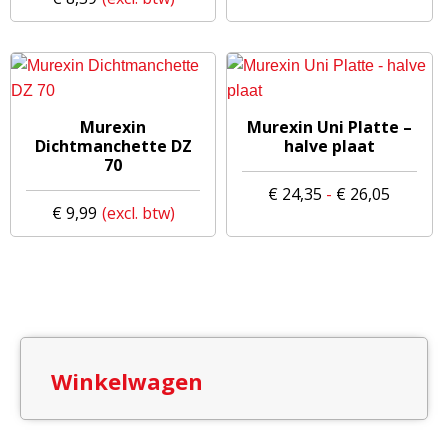
Dit
Murexin
Murexin Uni Platte –
product
Dichtmanchette DZ
halve plaat
70
heeft
meerdere
Prijskla
€
24,35
-
€
26,05
€
9,99
variaties.
€ 24,35
Deze
tot
optie
€ 26,05
kan
gekozen
worden
op
Winkelwagen
de
productpagina