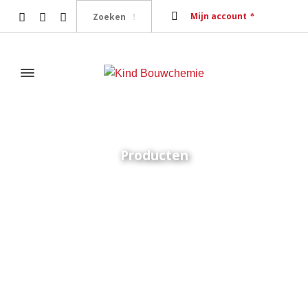
Mijn account
Producten
Home
Illbruck
Illbruck AA853 Kitpistool 310 pro