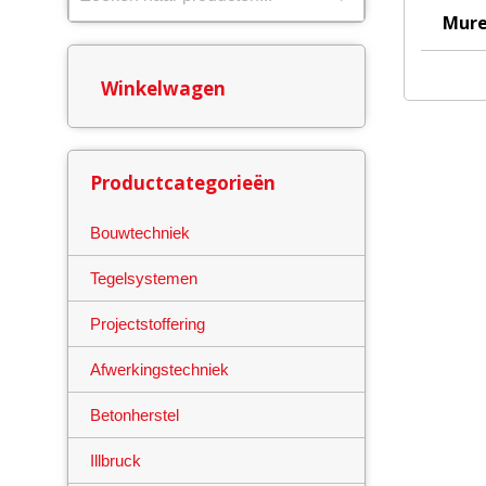
Dit
Mure
product
heeft
Winkelwagen
meerdere
variaties.
Deze
optie
Productcategorieën
kan
gekozen
Bouwtechniek
worden
Tegelsystemen
op
de
Projectstoffering
productpa
Afwerkingstechniek
Betonherstel
Illbruck