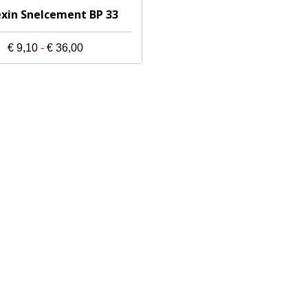
xin Snelcement BP 33
Prijsklasse:
€
9,10
-
€
36,00
€ 9,10
tot
€ 36,00
gina