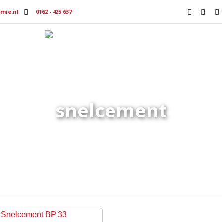
mie.nl
0162 - 425 637
Producten
Productmedia
Vacat
snelcement
Home
Producten getagged “snelcement”