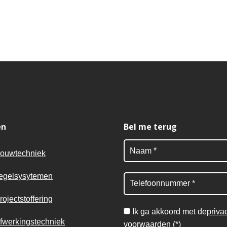
en
Bel me terug
ouwtechniek
egelsysytemen
rojectstoffering
Ik ga akkoord met de
priva
fwerkingstechniek
voorwaarden
(*)