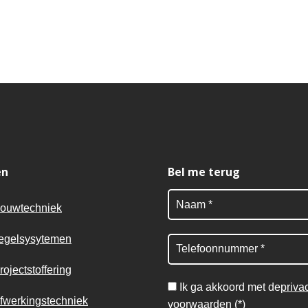
en
Bel me terug
ouwtechniek
egelsysytemen
rojectstoffering
Ik ga akkoord met de
priva
fwerkingstechniek
voorwaarden
(*)