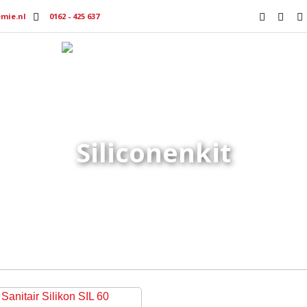
mie.nl
0162 - 425 637
Producten
Productmedia
Vacat
Siliconenkit
Home
Producten getagged “Siliconenkit”