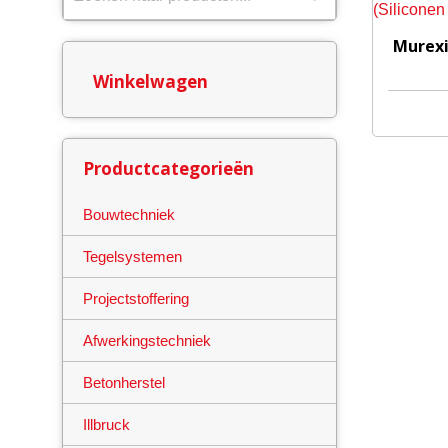
Dit
Murexin
product
Winkelwagen
heeft
meerdere
variaties.
Deze
Productcategorieën
optie
kan
Bouwtechniek
gekozen
Tegelsystemen
worden
op
Projectstoffering
de
productpa
Afwerkingstechniek
Betonherstel
Illbruck