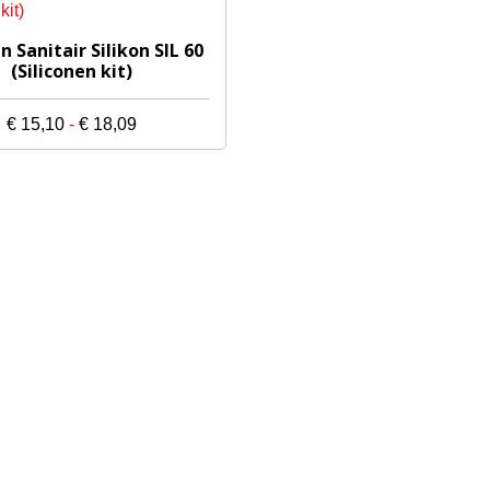
 Sanitair Silikon SIL 60
(Siliconen kit)
Prijsklasse:
€
15,10
-
€
18,09
€ 15,10
tot
€ 18,09
gina