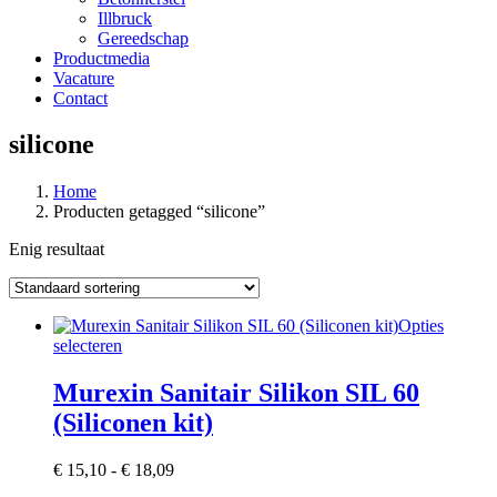
Illbruck
Gereedschap
Productmedia
Vacature
Contact
silicone
Home
Producten getagged “silicone”
Enig resultaat
Opties
Dit
selecteren
product
heeft
Murexin Sanitair Silikon SIL 60
meerdere
(Siliconen kit)
variaties.
Deze
optie
Prijsklasse:
€
15,10
-
€
18,09
kan
€ 15,10