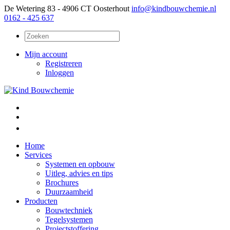
De Wetering 83 - 4906 CT Oosterhout
info@kindbouwchemie.nl
0162 - 425 637
Mijn account
Registreren
Inloggen
Home
Services
Systemen en opbouw
Uitleg, advies en tips
Brochures
Duurzaamheid
Producten
Bouwtechniek
Tegelsystemen
Projectstoffering