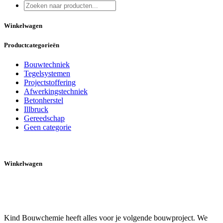
gekozen
tot
worden
€ 18,09
op
Winkelwagen
de
productpagina
Productcategorieën
Bouwtechniek
Tegelsystemen
Projectstoffering
Afwerkingstechniek
Betonherstel
Illbruck
Gereedschap
Geen categorie
Winkelwagen
Kind Bouwchemie heeft alles voor je volgende bouwproject. We