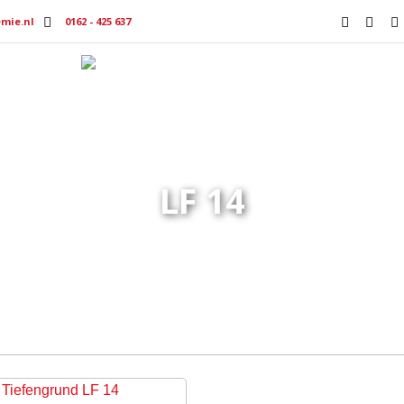
mie.nl
0162 - 425 637
Producten
Productmedia
Vacat
LF 14
Home
Producten getagged “LF 14”