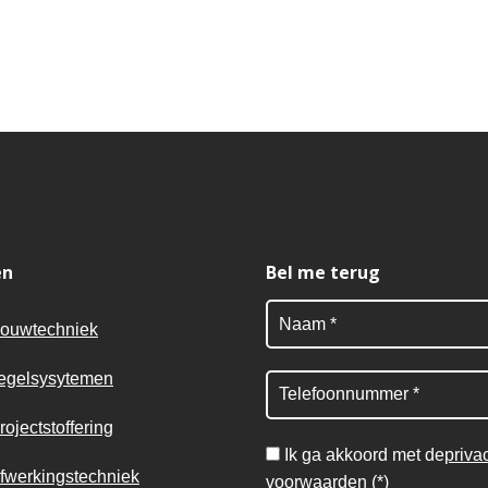
en
Bel me terug
ouwtechniek
egelsysytemen
rojectstoffering
Ik ga akkoord met de
priva
fwerkingstechniek
voorwaarden
(*)