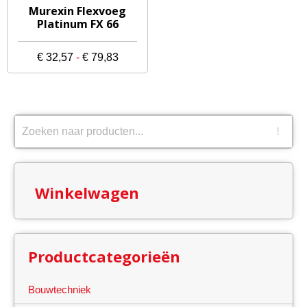
Dit
Murexin Flexvoeg
product
Platinum FX 66
heeft
meerdere
Prijsklasse:
€
32,57
-
€
79,83
variaties.
€ 32,57
Deze
tot
optie
€ 79,83
kan
gekozen
worden
op
Winkelwagen
de
productpagina
Productcategorieën
Bouwtechniek