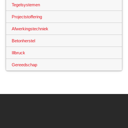
Tegelsystemen
Projectstoffering
Afwerkingstechniek
Betonherstel
Illbruck
Gereedschap