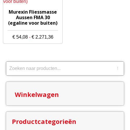
Dit
Murexin Fliessmasse
product
Aussen FMA 30
(egaline voor buiten)
heeft
meerdere
Prijsklasse:
€
54,08
-
€
2.271,36
variaties.
€ 54,08
Deze
tot
optie
€ 2.271,36
kan
gekozen
worden
op
de
Winkelwagen
productpagina
Productcategorieën