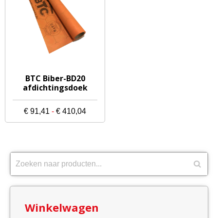
Dit
BTC Biber-BD20
product
afdichtingsdoek
heeft
meerdere
Prijsklasse:
€
91,41
-
€
410,04
variaties.
€ 91,41
Deze
tot
optie
€ 410,04
kan
gekozen
worden
op
Winkelwagen
de