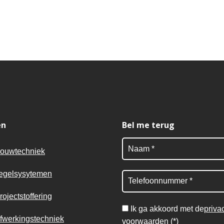
en
Bel me terug
ouwtechniek
egelsysytemen
rojectstoffering
Ik ga akkoord met de
priva
fwerkingstechniek
voorwaarden
(*)