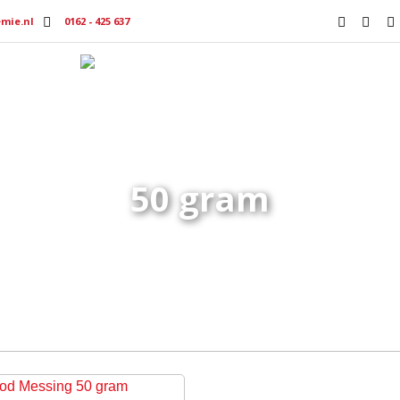
mie.nl
0162 - 425 637
Producten
Productmedia
Vacat
50 gram
Home
Producten getagged “50 gram”